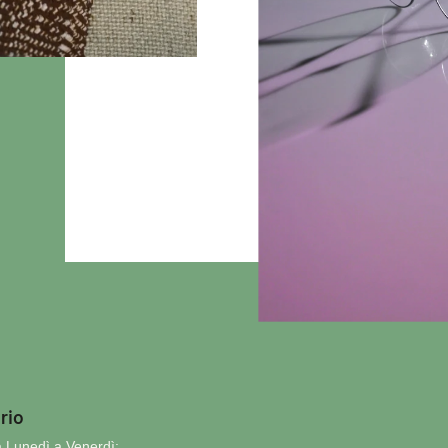
rio
 Lunedì a Venerdì: