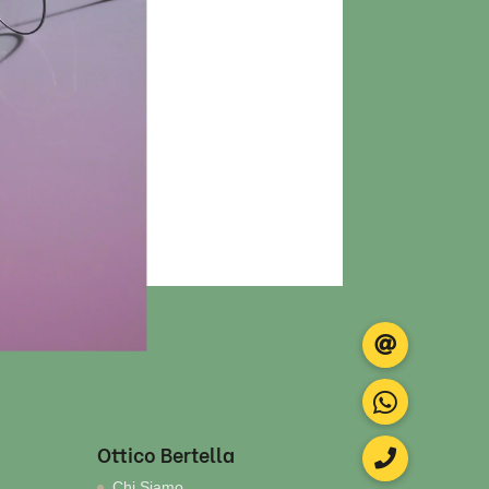
Ottico Bertella
Chi Siamo