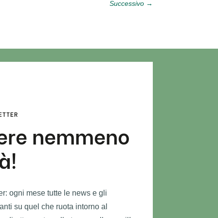
Successivo
→
LETTER
dere nemmeno
à!
ter: ogni mese tutte le news e gli
nti su quel che ruota intorno al