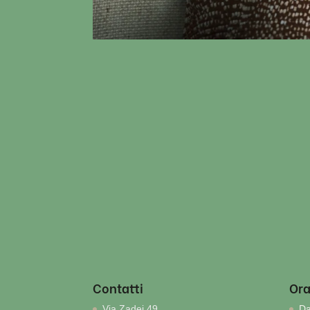
Contatti
Ora
Via Zadei 49
Da