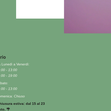
rio
 Lunedì a Venerdì:
:00 - 13:00
:00 - 19:00
bato:
:00 - 13:00
menica:
Chiuso
hiusura estiva: dal 15 al 23
to. 🌴