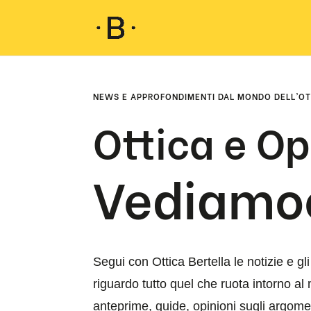
NEWS E APPROFONDIMENTI DAL MONDO DELL’OT
Ottica e Op
Vediamoc
Segui con Ottica Bertella le notizie e g
riguardo tutto quel che ruota intorno a
anteprime, guide, opinioni sugli argoment