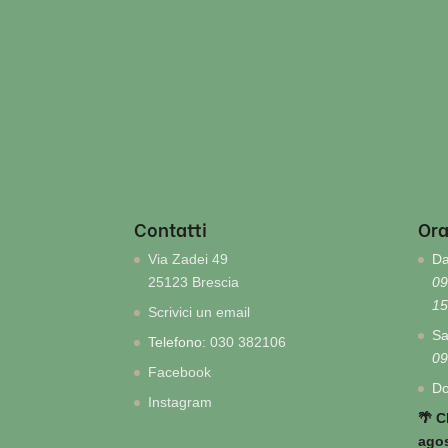
Contatti
Ora
Via Zadei 49
Da
25123 Brescia
09
15
Scrivici un email
Sa
Telefono:
030 382106
09
Facebook
Do
Instagram
🌴 C
agos