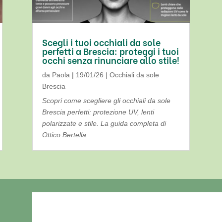
Scegli i tuoi occhiali da sole
perfetti a Brescia: proteggi i tuoi
occhi senza rinunciare allo stile!
da
Paola
|
19/01/26
|
Occhiali da sole
Brescia
Scopri come scegliere gli occhiali da sole
Brescia perfetti: protezione UV, lenti
polarizzate e stile. La guida completa di
Ottico Bertella.