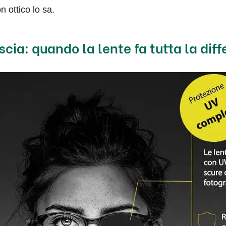
n ottico lo sa.
scia: quando la lente fa tutta la dif